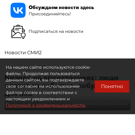
Обсуждаем новости здесь
Присоединяйтесь!
Подписаться на новости
Новости СМИ2
На нашем сайте используются cookie-
файлы. Продолжая пользоваться
Бизнес на впечатлениях: люди
данным сайтом, вы подтверждаете
платят за событие, собранное
Понятно
свое согласие на использование
для них
файлов cookie в соответствии с
настоящим уведомлением и
Автор фото:
Максим Змеев
Политикой о конфиденциальности.
04 августа 2026
15:51
3259
Читайте нас в мессенджере Max