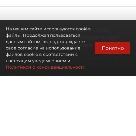
Самостоятельными стали:
На нашем сайте используются cookie-
петербуржцы всё чаще ездят
файлы. Продолжая пользоваться
данным сайтом, вы подтверждаете
в Турцию без покупки туров
Понятно
свое согласие на использование
файлов cookie в соответствии с
Петербуржцы стали чаще отдыхать в
настоящим уведомлением и
Турции без покупки туров
Политикой о конфиденциальности.
08 августа 2026
00:05
2831
Читайте нас в мессенджере Max
Дарья Дмитриева
Все материалы автора
Автор фото:
Михаил Тихонов / "ДП"