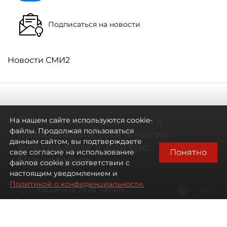
Подписаться на новости
Новости СМИ2
Летний сезон оказался
На нашем сайте используются cookie-
провальным для многих
файлы. Продолжая пользоваться
данным сайтом, вы подтверждаете
ресторанов в центре
Понятно
свое согласие на использование
Петербурга
файлов cookie в соответствии с
настоящим уведомлением и
Политикой о конфиденциальности.
06 августа 2026
00:00
418
Читайте нас в мессенджере Max