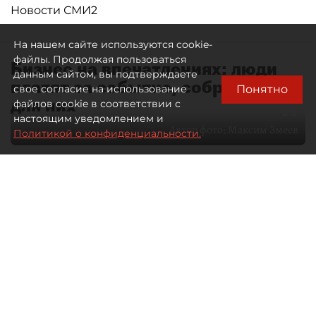
Новости СМИ2
На нашем сайте используются cookie-
файлы. Продолжая пользоваться
Бизнес на впечатлениях: люди
данным сайтом, вы подтверждаете
платят за событие, собранное
Понятно
свое согласие на использование
для них
файлов cookie в соответствии с
настоящим уведомлением и
Автор фото:
Максим Змеев
Политикой о конфиденциальности.
04 августа 2026
15:51
587
Читайте нас в мессенджере Max
dp.ru
Все материалы автора
Летний календарь событий
обогатился во многих регионах.
Сегмент сегодня привлекателен как