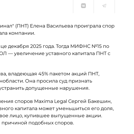
нал" (ПНТ) Елена Васильева проиграла спор
ала компании.
це декабря 2025 года. Тогда МИФНС №15 по
ЮЛ — увеличение уставного капитала ПНТ с
ьева, владеющая 45% пакетом акций ПНТ,
нобласти. Она просила суд признать
 устранить допущенные нарушения.
шения споров Maxima Legal Сергей Бакешин,
вного капитала может уменьшиться его доля,
овое лицо, купившее выпущенные акции.
ся причиной подобных споров.