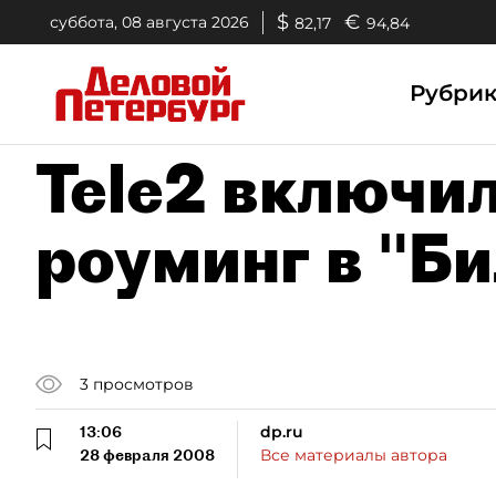
$
€
суббота, 08 августа 2026
82,17
94,84
Рубри
Tele2 включи
роуминг в "Б
3
просмотров
13:06
dp.ru
28 февраля 2008
Все материалы автора