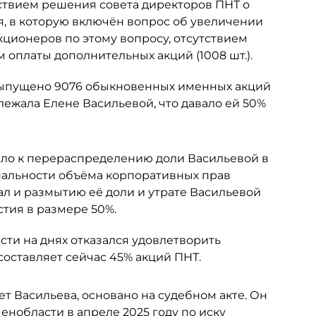
ствием решения совета директоров ПНТ о
я, в которую включён вопрос об увеличении
кционеров по этому вопросу, отсутствием
 оплаты дополнительных акций (1008 шт.).
 выпущено 9076 обыкновенных именных акций
ежала Елене Васильевой, что давало ей 50%
ело к перераспределению доли Васильевой в
альности объёма корпоративных прав
ал и размытию её доли и утрате Васильевой
тия в размере 50%.
ти на днях отказался удовлетворить
составляет сейчас 45% акций ПНТ.
ет Васильева, основано на судебном акте. Он
нобласти в апреле 2025 году по иску