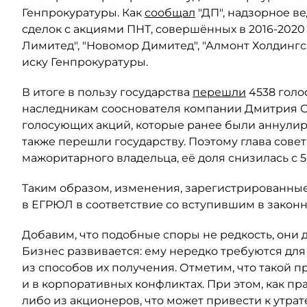
Генпрокуратуры. Как
сообщал
"ДП", надзорное в
сделок с акциями ПНТ, совершённых в 2016-2020
Лимитед", "Новомор Димитед", "Алмонт Холдинг
иску Генпрокуратуры.
В итоге в пользу государства
перешли
4538 голо
наследникам сооснователя компании Дмитрия Ски
голосующих акций, которые ранее были аннули
также перешли государству. Поэтому глава сове
мажоритарного владельца, её доля снизилась с 5
Таким образом, изменения, зарегистрированные
в ЕГРЮЛ в соответствие со вступившим в закон
Добавим, что подобные споры не редкость, они 
Бизнес развивается: ему нередко требуются для
из способов их получения. Отметим, что такой п
и в корпоративных конфликтах. При этом, как пр
либо из акционеров, что может привести к утрат