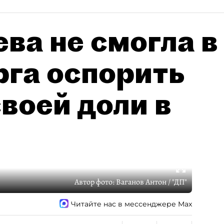
ва не смогла в
рга оспорить
воей доли в
Автор фото:
Ваганов Антон / "ДП"
Читайте нас в мессенджере Max