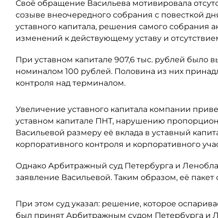
Своё обращение Васильева мотивировала отсут
созыве внеочередного собрания с повесткой дн
уставного капитала, решения самого собрания а
изменений к действующему уставу и отсутствием
При уставном капитале 907,6 тыс. рублей было
номиналом 100 рублей. Половина из них принадл
контроля над терминалом.
Увеличение уставного капитала компании прив
уставном капитале ПНТ, нарушению пропорцион
Васильевой размеру её вклада в уставный капит
корпоративного контроля и корпоративного учас
Однако Арбитражный суд Петербурга и Леноблас
заявление Васильевой. Таким образом, её пакет 
При этом суд указал: решение, которое оспарива
был принят Арбитражным судом Петербурга и Ле