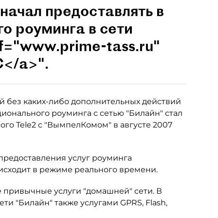
начал предоставлять в
го роуминга в сети
f="www.prime-tass.ru"
</a>".
ой без каких-либо дополнительных действий
ционального роуминга с сетью "Билайн" стал
го Tele2 с "ВымпелКомом" в августе 2007
предоставления услуг роуминга
оисходит в режиме реального времени.
е привычные услуги "домашней" сети. В
ти "Билайн" также услугами GPRS, Flash,