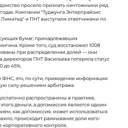
едомство просило признать ничтожными ряд
 годах. Компании "Туджунга Энтерпрайзис
с Лимитед" и ПНТ выступали ответчиками по
сующих бумаг, принадлежавших
гина. Кроме того, суд восстановил 1008
рованы при распределении долей — они
та директоров ПНТ Васильева потеряла статус
0 до 45%.
 ФНС, это, по сути, приведение информации
ную силу решением арбитража.
достаточно распространены в практике.
 этого деньги, а допэмиссия является одним
риём, как допэмиссия. может использоваться
авило, происходит размывание доли кого-
е корпоративного контроля.