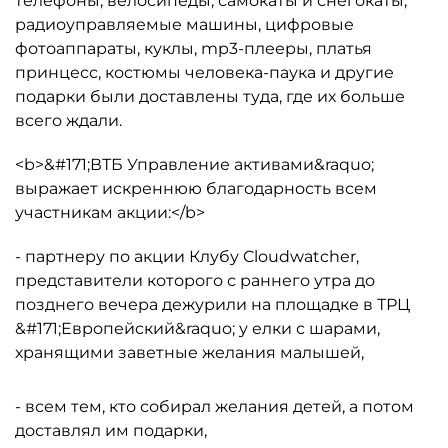
телефоны, велосипеды, самокаты и снегокаты,
радиоуправляемые машины, цифровые
фотоаппараты, куклы, mp3-плееры, платья
принцесс, костюмы человека-паука и другие
подарки были доставлены туда, где их больше
всего ждали.
<b>&#171;ВТБ Управление активами&raquo;
выражает искреннюю благодарность всем
участникам акции:</b>
- партнеру по акции Клубу Cloudwatcher,
представители которого с раннего утра до
позднего вечера дежурили на площадке в ТРЦ
&#171;Европейский&raquo; у елки с шарами,
хранящими заветные желания малышей,
- всем тем, кто собирал желания детей, а потом
доставлял им подарки,