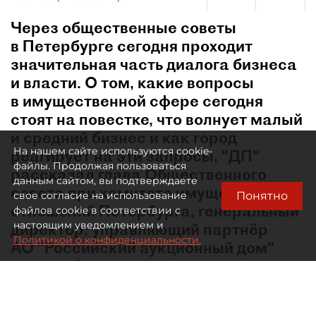
Через общественные советы
в Петербурге сегодня проходит
значительная часть диалога бизнеса
и власти. О том, какие вопросы
в имущественной сфере сегодня
стоят на повестке, что волнует малый
и средний бизнес и как город
На нашем сайте используются cookie-
реагирует на эти запросы, "ДП"
файлы. Продолжая пользоваться
рассказал глава Общественного
данным сайтом, вы подтверждаете
совета при комитете имущественных
Понятно
свое согласие на использование
отношений Петербурга, генеральный
файлов cookie в соответствии с
настоящим уведомлением и
директор, управляющий партнёр
Политикой о конфиденциальности.
АО "Российский аукционный дом"
Андрей Степаненко.