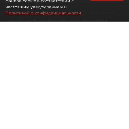
файлов cookie в соответствии с
настоящим уведомлением и
Развитие метро в Петербурге отстало
Политикой о конфиденциальности.
от темпов застройки окраин города
07 августа 2026
00:44
168
Читайте нас в мессенджере Max
Дарья Кильцова
Все материалы автора
Автор фото:
KIRILL SFOTOZ/Shutterstock/FOTODOM
На какой транспорт уповать жителям
новых быстрорастущих районов
Петербурга.