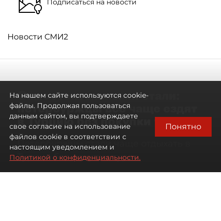
Подписаться на новости
Новости СМИ2
Самостоятельными стали:
На нашем сайте используются cookie-
петербуржцы всё чаще ездят
файлы. Продолжая пользоваться
данным сайтом, вы подтверждаете
в Турцию без покупки туров
Понятно
свое согласие на использование
файлов cookie в соответствии с
Петербуржцы стали чаще отдыхать в
настоящим уведомлением и
Турции без покупки туров
Политикой о конфиденциальности.
08 августа 2026
00:05
1091
Читайте нас в мессенджере Max