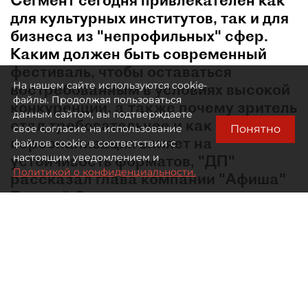
Сегмент сегодня привлекателен как
для культурных институтов, так и для
бизнеса из "непрофильных" сфер.
Каким должен быть современный
фестиваль, чтобы оставаться
На нашем сайте используются cookie-
востребованным в условиях высокой
файлы. Продолжая пользоваться
конкуренции, а также почему зритель
данным сайтом, вы подтверждаете
стал требовательнее и как
Понятно
свое согласие на использование
персонализация влияет на
файлов cookie в соответствии с
устойчивость форматов, "ДП"
настоящим уведомлением и
Политикой о конфиденциальности.
рассказал глава компании "Афиша"
Евгений Сидоров.
В какой момент лето перестало быть мёртвым
сезоном в сфере культурных событий?
— Сама логика низкого сезона ушла в тот