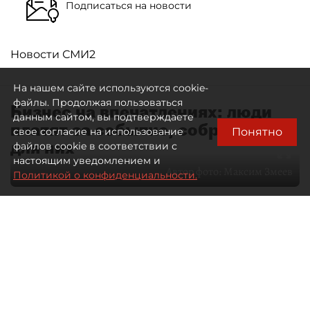
Подписаться на новости
Новости СМИ2
На нашем сайте используются cookie-
файлы. Продолжая пользоваться
Бизнес на впечатлениях: люди
данным сайтом, вы подтверждаете
платят за событие, собранное
Понятно
свое согласие на использование
для них
файлов cookie в соответствии с
настоящим уведомлением и
Автор фото:
Максим Змеев
Политикой о конфиденциальности.
04 августа 2026
15:51
4422
Читайте нас в мессенджере Max
dp.ru
Все материалы автора
Летний календарь событий