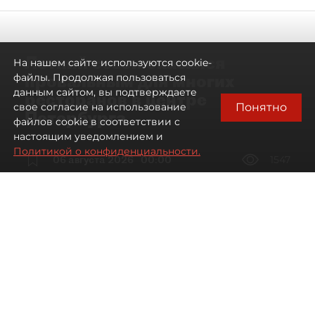
Летний сезон оказался
На нашем сайте используются cookie-
провальным для многих
файлы. Продолжая пользоваться
данным сайтом, вы подтверждаете
ресторанов в центре
Понятно
свое согласие на использование
Петербурга
файлов cookie в соответствии с
настоящим уведомлением и
Политикой о конфиденциальности.
06 августа 2026
00:00
1547
Читайте нас в мессенджере Max
Дарья Дмитриева
Все материалы автора
Автор фото:
Мартьян Фролов / "ДП"
Петербургские рестораторы
столкнулись со снижением трафика