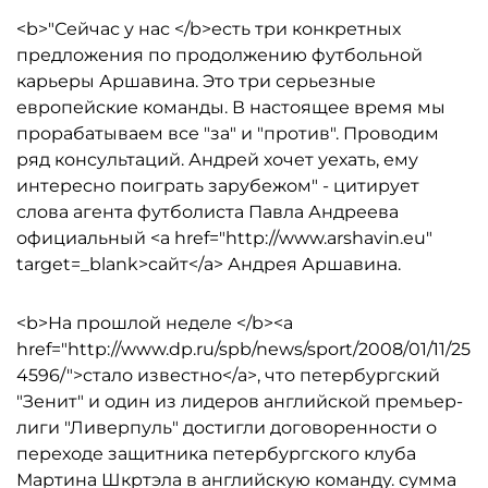
<b>"Сейчас у нас </b>есть три конкретных
предложения по продолжению футбольной
карьеры Аршавина. Это три серьезные
европейские команды. В настоящее время мы
прорабатываем все "за" и "против". Проводим
ряд консультаций. Андрей хочет уехать, ему
интересно поиграть зарубежом" - цитирует
слова агента футболиста Павла Андреева
официальный <a href="http://www.arshavin.eu"
target=_blank>сайт</a> Андрея Аршавина.
<b>На прошлой неделе </b><a
href="http://www.dp.ru/spb/news/sport/2008/01/11/25
4596/">стало известно</a>, что петербургский
"Зенит" и один из лидеров английской премьер-
лиги "Ливерпуль" достигли договоренности о
переходе защитника петербургского клуба
Мартина Шкртэла в английскую команду. сумма