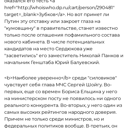
оказался его тесть <a
href="http://whoiswho.dp.ru/cart/person/290481"
target=_blank>Зубков</a>. Но вот примет ли
Путин эту отставку или закроет глаза на
"кумовщину" в правительстве, станет известно
только после оглашения пофамильного состава
нового кабинета. В числе потенциальных
кандидатов на место Сердюкова уже
"засветились" его заместитель Николай Панков и
начальник Генштаба Юрий Балуевский.
<b>Наиболее уверенно</b> среди "силовиков"
чувствует себя глава МЧС Сергей Шойгу. Во-
первых, еще со времен Бориса Ельцина у него
на министерском посту не появилось ни одного
реального конкурента. Во-вторых, у него один из
самых высоких рейтингов народного доверия.
Причем не только среди министров, но и
федеральных политиков вообще. В-третьих, он