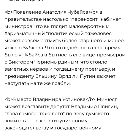
<b>Появление Анатолия Чубайса</b> в
правительстве настолько "перекосит" кабинет
министров, что выглядит маловероятным.
Харизматичный "политический тяжеловес"
может совсем затмить более старшего и менее
яркого Зубкова. Что-то подобное в свое время
было у Чубайса в бытность его вице-премьером
с Виктором Черномырдиным, что стоило
заметных нервов и тогдашнему премьеру, и
президенту Ельцину. Вряд ли Путин захочет
наступать на те же грабли.
<b>Вместо Владимира Устинова</b> Минюст
может возглавить депутат Владимир Плигин,
глава самого "тяжелого" по весу думского
комитета – по конституционному
законодательству и государственному