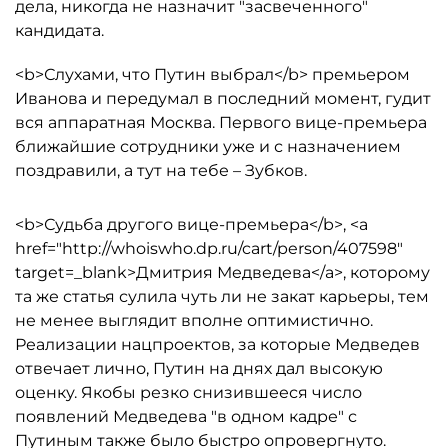
дела, никогда не назначит "засвеченного"
кандидата.
<b>Слухами, что Путин выбрал</b> премьером
Иванова и передумал в последний момент, гудит
вся аппаратная Москва. Первого вице-премьера
ближайшие сотрудники уже и с назначением
поздравили, а тут на тебе – Зубков.
<b>Судьба другого вице-премьера</b>, <a
href="http://whoiswho.dp.ru/cart/person/407598"
target=_blank>Дмитрия Медведева</a>, которому
та же статья сулила чуть ли не закат карьеры, тем
не менее выглядит вполне оптимистично.
Реализации нацпроектов, за которые Медведев
отвечает лично, Путин на днях дал высокую
оценку. Якобы резко снизившееся число
появлений Медведева "в одном кадре" с
Путиным также было быстро опровергнуто.