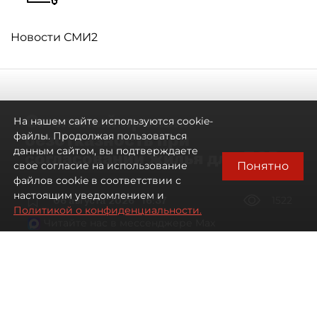
Новости СМИ2
Смольный проявил
На нашем сайте используются cookie-
безотказность при
файлы. Продолжая пользоваться
данным сайтом, вы подтверждаете
согласовании жилья для ЛСР
Понятно
свое согласие на использование
файлов cookie в соответствии с
настоящим уведомлением и
06 августа 2026
16:37
1522
Политикой о конфиденциальности.
Читайте нас в мессенджере Max
Павел Никифоров, Евгения Иванова
Все материалы автора