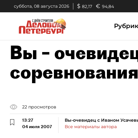
$
€
суббота, 08 августа 2026
82,17
94,84
Рубри
Вы – очевидец
соревновани
22
просмотров
13:27
Вы-очевидец с Иваном Усаче
04 июля 2007
Все материалы автора