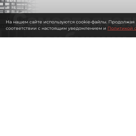
Самостоятел
На нашем сайте используются cookie-файлы. Продолжая 
соответствии с настоящим уведомлением и
Политикой 
петербуржцы
ездят в Турц
покупки туро
Петербуржцы стали чаще отдыхать в
2454
просмотров
00:05
Дарья Дмитриева
08 августа 2026
Все материалы автора