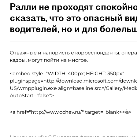
Ралли не проходят спокойн
сказать, что это опасный ви
водителей, но и для болель
Отважные и напористые корреспонденты, опера
кадры, могут пойти на многое.
<embed style="WIDTH: 400px; HEIGHT: 350px"
pluginspage=http://download.microsoft.com/downl
US/wmpplugin.exe align=baseline src=/Gallery/Med
AutoStart="false">
<a href="http://www.ochev.ru/" target=_blank></a>