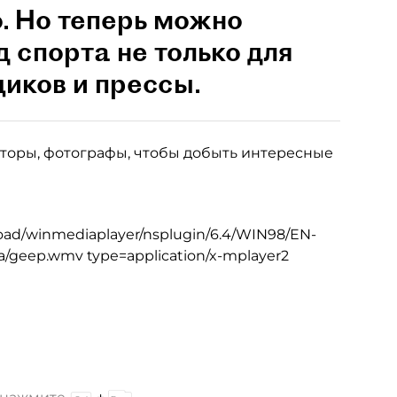
о. Но теперь можно
д спорта не только для
щиков и прессы.
торы, фотографы, чтобы добыть интересные
oad/winmediaplayer/nsplugin/6.4/WIN98/EN-
ia/geep.wmv type=application/x-mplayer2