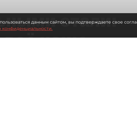
ьными стали:
пользоваться данным сайтом, вы подтверждаете свое согла
о конфиденциальности.
 всё чаще
ию без
в
 Турции без покупки туров
Читайте нас в мессенджере Max