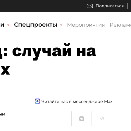
Подписаться
ки
Спецпроекты
Мероприятия
Реклам
: случай на
ях
Читайте нас в мессенджере Max
вым