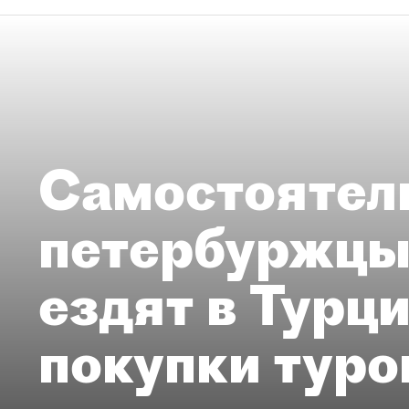
Самостоятел
петербуржцы
ездят в Турц
покупки туро