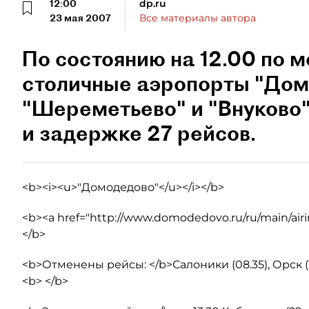
12:00
dp.ru
23 мая 2007
Все материалы автора
По состоянию на 12.00 по 
столичные аэропорты "Дом
"Шереметьево" и "Внуково"
и задержке 27 рейсов.
<b><i><u>"Домодедово"</u></i></b>
<b><a href="http://www.domodedovo.ru/ru/main/airi
</b>
<b>Отменены рейсы: </b>Салоники (08.35), Орск (10.4
<b> </b>