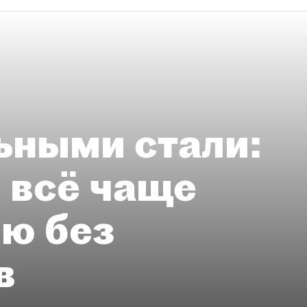
ьными стали:
 всё чаще
ию без
в