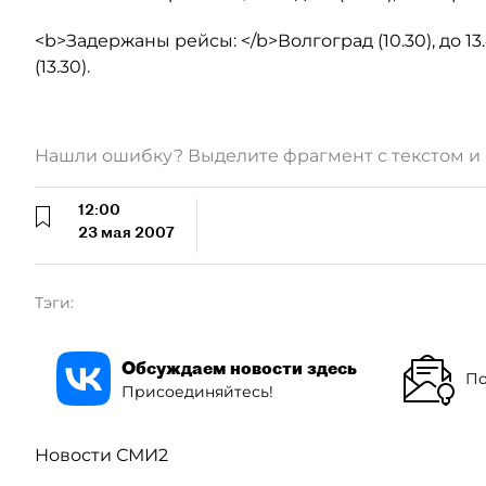
<b>Задержаны рейсы: </b>Волгоград (10.30), до 13.
(13.30).
Нашли ошибку? Выделите фрагмент с текстом 
12:00
23 мая 2007
Тэги:
Обсуждаем новости здесь
По
Присоединяйтесь!
Новости СМИ2