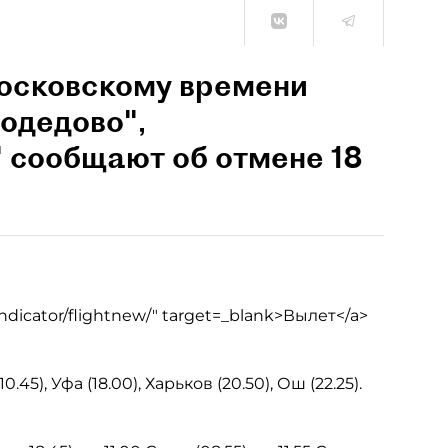
московскому времени
одедово",
 сообщают об отмене 18
ndicator/flightnew/" target=_blank>Вылет</a>
5), Уфа (18.00), Харьков (20.50), Ош (22.25).