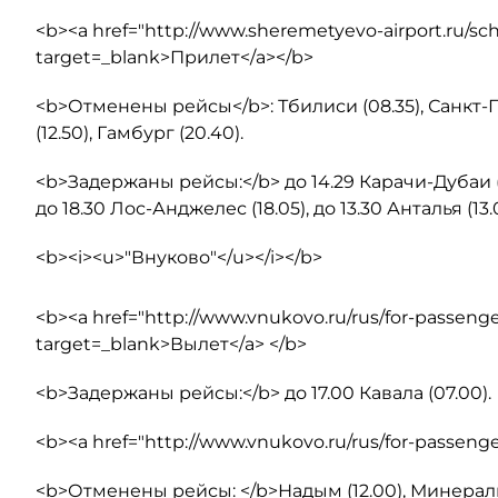
<b><a href="http://www.sheremetyevo-airport.ru/s
target=_blank>Прилет</a></b>
<b>Отменены рейсы</b>: Тбилиси (08.35), Санкт-Пе
(12.50), Гамбург (20.40).
<b>Задержаны рейсы:</b> до 14.29 Карачи-Дубаи (14.00
до 18.30 Лос-Анджелес (18.05), до 13.30 Анталья (13.0
<b><i><u>"Внуково"</u></i></b>
<b><a href="http://www.vnukovo.ru/rus/for-passenge
target=_blank>Вылет</a> </b>
<b>Задержаны рейсы:</b> до 17.00 Кавала (07.00).
<b><a href="http://www.vnukovo.ru/rus/for-passeng
<b>Отменены рейсы: </b>Надым (12.00), Минеральн