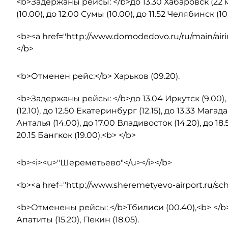
<b>Задержаны рейсы: </b>до 13.30 Хабаровск (22 мая 
(10.00), до 12.00 Сумы (10.00), до 11.52 Челябинск (10.
<b><a href="http://www.domodedovo.ru/ru/main/airi
</b>
<b>Отменен рейс:</b> Харьков (09.20).
<b>Задержаны рейсы: </b>до 13.04 Иркутск (9.00), д
(12.10), до 12.50 Екатеринбург (12.15), до 13.33 Магада
Анталья (14.00), до 17.00 Владивосток (14.20), до 18.5
20.15 Бангкок (19.00).<b> </b>
<b><i><u>"Шереметьево"</u></i></b>
<b><a href="http://www.sheremetyevo-airport.ru/s
<b>Отменены рейсы: </b>Тбилиси (00.40),<b> </b>Г
Апатиты (15.20), Пекин (18.05).