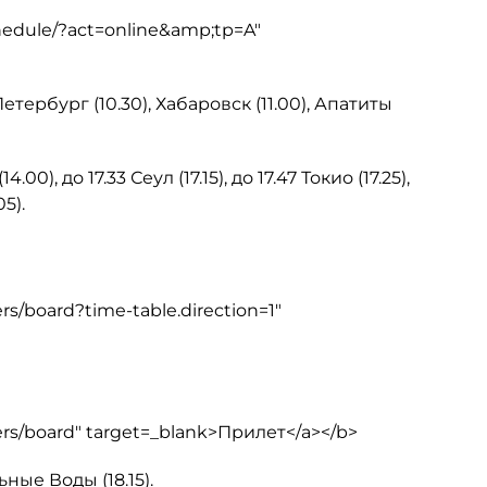
chedule/?act=online&amp;tp=A"
тербург (10.30), Хабаровск (11.00), Апатиты
), до 17.33 Сеул (17.15), до 17.47 Токио (17.25),
5).
rs/board?time-table.direction=1"
ers/board" target=_blank>Прилет</a></b>
ые Воды (18.15).