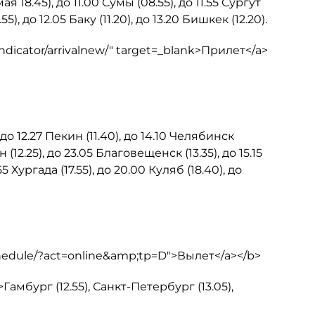
18.45), до 11.00 Сумы (08.55), до 11.55 Сургут
55), до 12.05 Баку (11.20), до 13.20 Бишкек (12.20).
ndicator/arrivalnew/" target=_blank>Прилет</a>
о 12.27 Пекин (11.40), до 14.10 Челябинск
н (12.25), до 23.05 Благовещенск (13.35), до 15.15
5 Хургада (17.55), до 20.00 Куляб (18.40), до
chedule/?act=online&amp;tp=D">Вылет</a></b>
амбург (12.55), Санкт-Петербург (13.05),