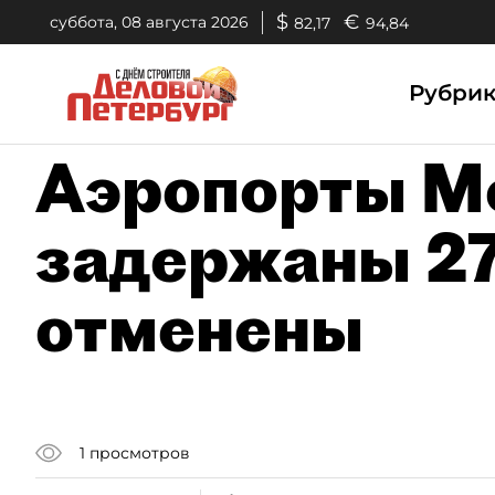
$
€
суббота, 08 августа 2026
82,17
94,84
Рубри
Аэропорты М
задержаны 27
отменены
1
просмотров