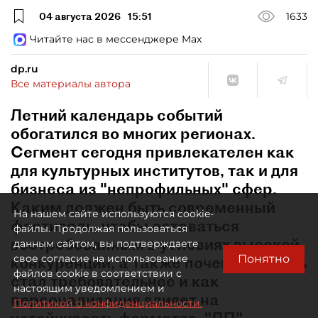
04 августа 2026
15:51
1633
Читайте нас в мессенджере Max
dp.ru
Все материалы автора
Летний календарь событий
обогатился во многих регионах.
Сегмент сегодня привлекателен как
для культурных институтов, так и для
бизнеса из "непрофильных" сфер.
Каким должен быть современный
На нашем сайте используются cookie-
фестиваль, чтобы оставаться
файлы. Продолжая пользоваться
востребованным в условиях высокой
данным сайтом, вы подтверждаете
Понятно
свое согласие на использование
конкуренции, а также почему зритель
файлов cookie в соответствии с
стал требовательнее и как
настоящим уведомлением и
персонализация влияет на
Политикой о конфиденциальности.