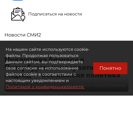
Подписаться на новости
Новости СМИ2
На нашем сайте используются cookie-
файлы. Продолжая пользоваться
Поддержка бизнеса в
данным сайтом, вы подтверждаете
Петербурге: консервативный
Понятно
свое согласие на использование
подход — осознанная политика
файлов cookie в соответствии с
настоящим уведомлением и
Автор фото:
Сергей Ермохин
Политикой о конфиденциальности.
27 мая 2026
12:34
4650
Читайте нас в мессенджере Max
Евгения Иванова
Все материалы автора