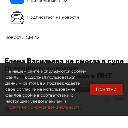
Присоединяйтесь!
Подписаться на новости
Новости СМИ2
Елена Васильева не смогла в суде
Петербурга оспорить
На нашем сайте используются cookie-
уменьшение своей доли в ПНТ
файлы. Продолжая пользоваться
данным сайтом, вы подтверждаете
Автор фото:
Ваганов Антон / "ДП"
Понятно
свое согласие на использование
файлов cookie в соответствии с
07 августа 2026
16:05
1883
настоящим уведомлением и
Политикой о конфиденциальности.
Читайте нас в мессенджере Max
Дмитрий Маракулин
Все материалы автора