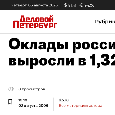
$
€
четверг, 06 августа 2026
81,41
94,06
Рубри
Оклады росси
выросли в 1,3
8
просмотров
13:13
dp.ru
02 августа 2006
Все материалы автора