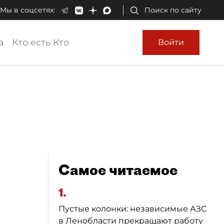
Мы в соцсетях:
Поиск по сайту
а
Кто есть Кто
Войти
Самое читаемое
1.
Пустые колонки: независимые АЗС
в Ленобласти прекращают работу