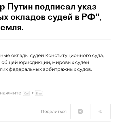
р Путин подписал указ
х окладов судей в РФ",
емля.
тные оклады судей Конституционного суда,
в общей юрисдикции, мировых судей
угих федеральных арбитражных судов.
и нажмите
+
Поделиться: