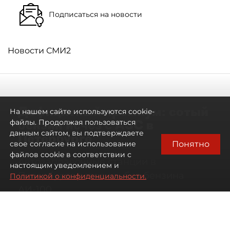
Подписаться на новости
Новости СМИ2
Дефицитный премиум: сотый
На нашем сайте используются cookie-
бензин исчез с АЗС в
файлы. Продолжая пользоваться
данным сайтом, вы подтверждаете
Петербурге
Понятно
свое согласие на использование
файлов cookie в соответствии с
Автозаправочные станции в
настоящим уведомлением и
Петербурге остались без бензина
Политикой о конфиденциальности.
АИ-100
07 августа 2026
00:01
171