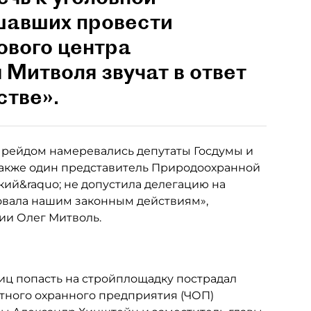
шавших провести
ового центра
 Митволя звучат в ответ
стве».
 рейдом намеревались депутаты Госдумы и
также один представитель Природоохранной
кий&raquo; не допустила делегацию на
овала нашим законным действиям»,
ии Олег Митволь.
иц попасть на стройплощадку пострадал
тного охранного предприятия (ЧОП)