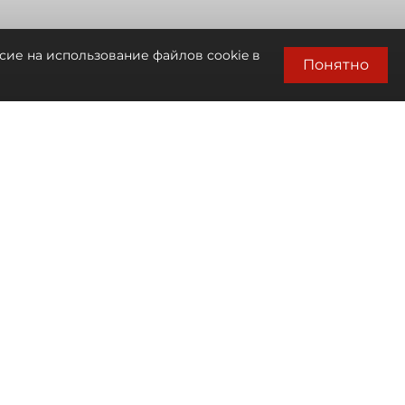
сие на использование файлов cookie в
Понятно
Автор фото:
Мартьян Фролов / "ДП"