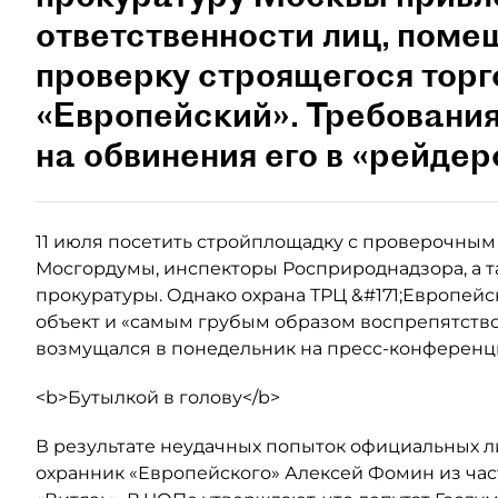
ответственности лиц, поме
проверку строящегося торг
«Европейский». Требования
на обвинения его в «рейдер
11 июля посетить стройплощадку с проверочным
Мосгордумы, инспекторы Росприроднадзора, а 
прокуратуры. Однако охрана ТРЦ &#171;Европейс
объект и «самым грубым образом воспрепятств
возмущался в понедельник на пресс-конференц
<b>Бутылкой в голову</b>
В результате неудачных попыток официальных л
охранник «Европейского» Алексей Фомин из час