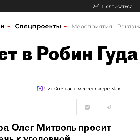
Подписаться
ки
Спецпроекты
Мероприятия
Реклам
т в Робин Гуда
Читайте нас в мессенджере Max
а Олег Митволь просит
чь к уголовной