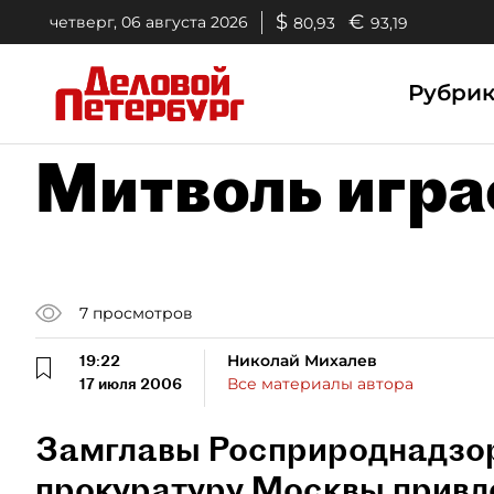
$
€
четверг, 06 августа 2026
80,93
93,19
Рубри
Митволь играе
7
просмотров
19:22
Николай Михалев
17 июля 2006
Все материалы автора
Замглавы Росприроднадзор
прокуратуру Москвы привле