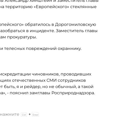
умы Александр Хинштейн и заместитель главы
 на территорию «Европейского» стеклянные
опейского» обратилось в Дорогомиловскую
зобраться в инциденте. Заместитель главы
ам прокуратуры.
и телесных повреждений охраннику.
дискредитации чиновников, проводивших
кациях отечественных СМИ сотрудников
быть, я и рейдер, но не обычный, а такой
тва», - пояснил замглавы Росприроднадзора.
и нажмите
+