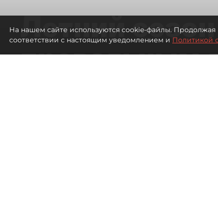
Летний сезон
На нашем сайте используются cookie-файлы. Продолжая 
соответствии с настоящим уведомлением и
Политикой 
провальным 
ресторанов в
Петербурга
527
просмотров
00:00
Дарья Дмитриева
06 августа 2026
Все материалы автора