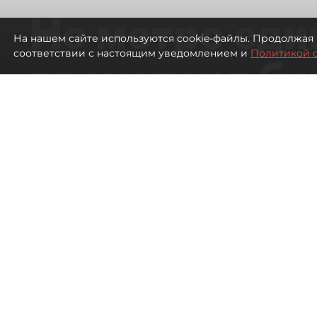
Не метро еди
На нашем сайте используются cookie-файлы. Продолжая 
соответствии с настоящим уведомлением и
Политикой 
транспорт бу
жителей нов
Петербурга
Развитие метро в Петербурге отстал
города
480
просмотров
00:44
Дарья Кильцова