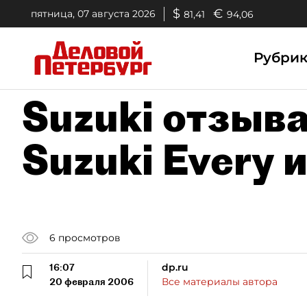
$
€
пятница, 07 августа 2026
81,41
94,06
Рубри
Suzuki отзыв
Suzuki Every 
6
просмотров
16:07
dp.ru
20 февраля 2006
Все материалы автора