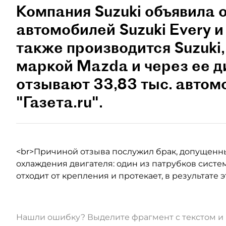
Компания Suzuki объявила 
автомобилей Suzuki Every 
также производится Suzuki,
маркой Mazda и через ее д
отзывают 33,83 тыс. автом
"Газета.ru".
<br>Причиной отзыва послужил брак, допущенн
охлаждения двигателя: один из патрубков сист
отходит от крепления и протекает, в результате 
Нашли ошибку? Выделите фрагмент с текстом 