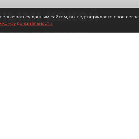
ным: какой
пользоваться данным сайтом, вы подтверждаете свое согла
о конфиденциальности.
дет возить
ых районов
о от темпов застройки окраин
Читайте нас в мессенджере Max