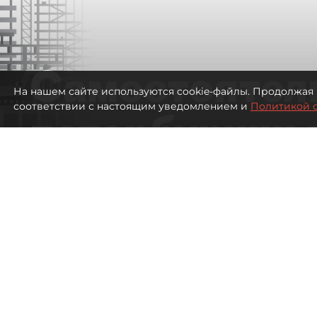
Самостоятел
На нашем сайте используются cookie-файлы. Продолжая 
соответствии с настоящим уведомлением и
Политикой 
петербуржцы
ездят в Турц
покупки туро
Петербуржцы стали чаще отдыхать в
1274
просмотров