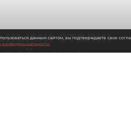
ьными стали:
пользоваться данным сайтом, вы подтверждаете свое согла
о конфиденциальности.
 всё чаще
ию без
в
 Турции без покупки туров
Читайте нас в мессенджере Max