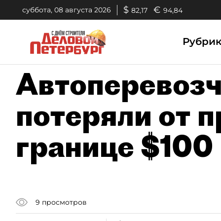
$
€
суббота, 08 августа 2026
82,17
94,84
Рубри
Автоперевоз
потеряли от п
границе $100
9
просмотров