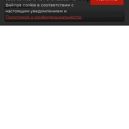
для них
файлов cookie в соответствии с
настоящим уведомлением и
Автор фото:
Максим Змеев
Политикой о конфиденциальности.
04 августа 2026
15:51
2876
Читайте нас в мессенджере Max
dp.ru
Все материалы автора
Летний календарь событий
обогатился во многих регионах.
Сегмент сегодня привлекателен как
для культурных институтов, так и для
бизнеса из "непрофильных" сфер.
Каким должен быть современный
фестиваль, чтобы оставаться
востребованным в условиях высокой