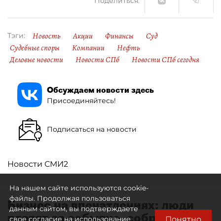
Поделиться:
Новость
Акции
Финансы
Суд
Тэги:
Судебные споры
Компании
Нефть
Деловые новости
Новости СПб
Новости СПб сегодня
Обсуждаем новости здесь
Присоединяйтесь!
Подписаться на новости
Новости СМИ2
На нашем сайте используются cookie-
файлы. Продолжая пользоваться
Бизнес на впечатлениях: люди
данным сайтом, вы подтверждаете
платят за событие, собранное
Понятно
свое согласие на использование