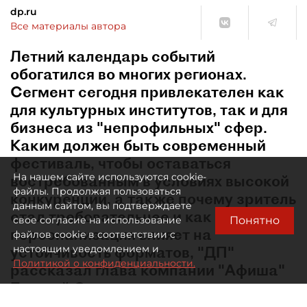
dp.ru
Все материалы автора
Летний календарь событий
обогатился во многих регионах.
Сегмент сегодня привлекателен как
для культурных институтов, так и для
бизнеса из "непрофильных" сфер.
Каким должен быть современный
фестиваль, чтобы оставаться
На нашем сайте используются cookie-
востребованным в условиях высокой
файлы. Продолжая пользоваться
конкуренции, а также почему зритель
данным сайтом, вы подтверждаете
стал требовательнее и как
Понятно
свое согласие на использование
персонализация влияет на
файлов cookie в соответствии с
устойчивость форматов, "ДП"
настоящим уведомлением и
Политикой о конфиденциальности.
рассказал глава компании "Афиша"
Евгений Сидоров.