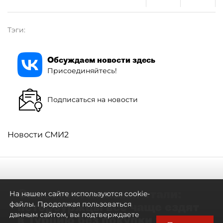
Тэги:
Обсуждаем новости здесь
Присоединяйтесь!
Подписаться на новости
Новости СМИ2
Самостоятельными стали:
На нашем сайте используются cookie-
петербуржцы всё чаще ездят
файлы. Продолжая пользоваться
данным сайтом, вы подтверждаете
в Турцию без покупки туров