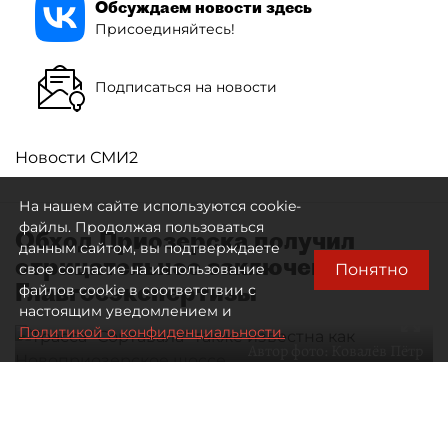
Обсуждаем новости здесь
Присоединяйтесь!
Подписаться на новости
Новости СМИ2
На нашем сайте используются cookie-
файлы. Продолжая пользоваться
Обход Приозерска получил
данным сайтом, вы подтверждаете
отрицательное заключение
Понятно
свое согласие на использование
Главгосэкспертизы
файлов cookie в соответствии с
настоящим уведомлением и
Политикой о конфиденциальности.
Автор фото:
Ковалёв Пётр
Трасса "Сортавала" также известна как Новоприозерское
шоссе
10 августа 2026
00:03
406