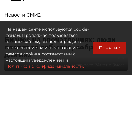
Новости СМИ2
На нашем сайте используются cookie-
файлы. Продолжая пользоваться
Бизнес на впечатлениях: люди
данным сайтом, вы подтверждаете
платят за событие, собранное
Понятно
свое согласие на использование
для них
файлов cookie в соответствии с
настоящим уведомлением и
Автор фото:
Максим Змеев
Политикой о конфиденциальности.
04 августа 2026
15:51
2541
Читайте нас в мессенджере Max
dp.ru
Все материалы автора
Летний календарь событий
обогатился во многих регионах.