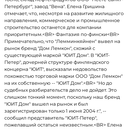
Петербург", завод "Вена". Елена Гришина
отмечает, что, несмотря на развитие жилищного
направления, коммерческое и промышленное
строительство останется для компании
приоритетным.<BR> Фантазия по-фински<BR>
Примечательно, что "Лемминкяйнен" вывел на
рынок бренд "Дом Лемкон", схожий с
существующей маркой "ЮИТ Дом". В "ЮИТ-
Петер", дочерней структуре финляндского
концерна "ЮИТ", высказали недовольство
похожестью торговой марки ООО "Дом Лемкон"
на их собственную -- "ЮИТ Дом".<BR> "Но до
судебных разбирательств дело не дойдет. Это
слишком тонкий момент, поскольку наш бренд
"ЮИТ Дом" вышел на рынок и был
зарегистрирован только 1 июня 2004 г.", --
сообщил представитель "ЮИТ-Петер",
пожелавший остаться неизвестным.<BR> Елена