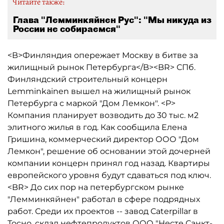
Читайте также:
Глава "Лемминкяйнен Рус": "Мы никуда из
России не собираемся"
<B>Финляндия опережает Москву в битве за
жилищный рынок Петербурга</B><BR> СПб.
Финляндский строительный концерн
Lemminkainen вышел на жилищный рынок
Петербурга с маркой "Дом Лемкон". <P>
Компания планирует возводить до 30 тыс. м2
элитного жилья в год. Как сообщила Елена
Гришина, коммерческий директор ООО "Дом
Лемкон", решение об основании этой дочерней
компании концерн принял год назад. Квартиры
европейского уровня будут сдаваться под ключ.
<BR> До сих пор на петербургском рынке
"Лемминкяйнен" работал в сфере подрядных
работ. Среди их проектов -- завод Caterpillar в
Тосно, склад нефтепродуктов ООО "Несте Санкт-