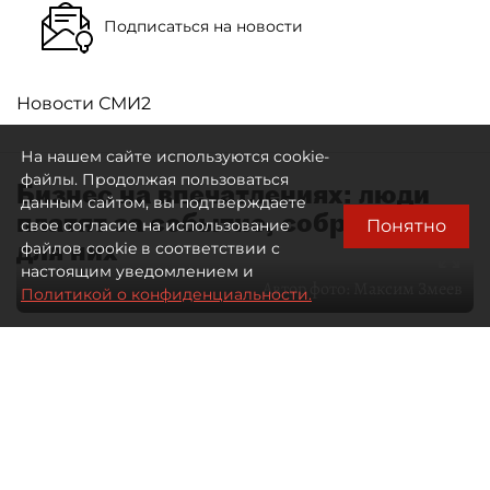
Подписаться на новости
Новости СМИ2
На нашем сайте используются cookie-
файлы. Продолжая пользоваться
Бизнес на впечатлениях: люди
данным сайтом, вы подтверждаете
платят за событие, собранное
Понятно
свое согласие на использование
для них
файлов cookie в соответствии с
настоящим уведомлением и
Автор фото:
Максим Змеев
Политикой о конфиденциальности.
04 августа 2026
15:51
4270
Читайте нас в мессенджере Max
dp.ru
Все материалы автора