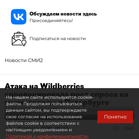
Обсуждаем новости здесь
Присоединяйтесь!
Подписаться на новости
Новости СМИ2
Атака на Wildberries
спровоцировала рост спроса на
На нашем сайте используются cookie-
мини–склады в Петербурге
файлы. Продолжая пользоваться
данным сайтом, вы подтверждаете
Автор фото:
Stokkete / Shutterstock / FOTODOM
Понятно
свое согласие на использование
файлов cookie в соответствии с
10 августа 2026
00:03
1945
настоящим уведомлением и
Политикой о конфиденциальности.
Читайте нас в мессенджере Max