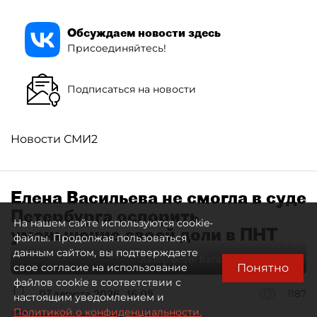
Обсуждаем новости здесь
Присоединяйтесь!
Подписаться на новости
Новости СМИ2
Елена Васильева не смогла в суде
Петербурга оспорить
На нашем сайте используются cookie-
уменьшение своей доли в ПНТ
файлы. Продолжая пользоваться
данным сайтом, вы подтверждаете
Автор фото:
Ваганов Антон / "ДП"
Понятно
свое согласие на использование
файлов cookie в соответствии с
07 августа 2026
16:05
1187
настоящим уведомлением и
Политикой о конфиденциальности.
Читайте нас в мессенджере Max