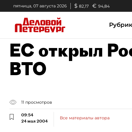
$
€
пятница, 07 августа 2026
82,17
94,84
Рубри
ЕС открыл Ро
ВТО
11
просмотров
09:54
Все материалы автора
24 мая 2004