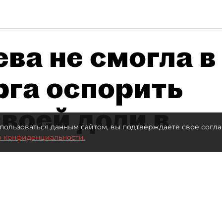
ва не смогла в
рга оспорить
воей доли в
пользоваться данным сайтом, вы подтверждаете свое согла
о конфиденциальности.
Автор фото:
Ваганов Антон / "ДП"
Читайте нас в мессенджере Max