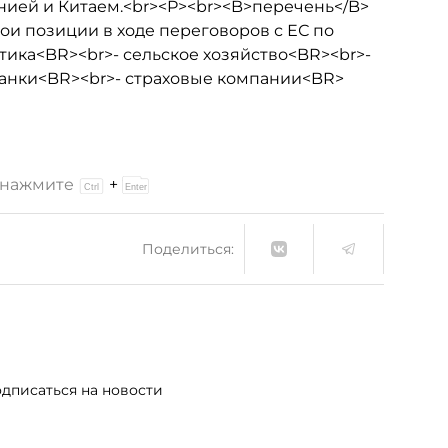
нией и Китаем.<br><P><br><B>перечень</B>
ои позиции в ходе переговоров с ЕС по
тика<BR><br>- сельское хозяйство<BR><br>-
банки<BR><br>- страховые компании<BR>
и нажмите
+
Поделиться:
дписаться на новости