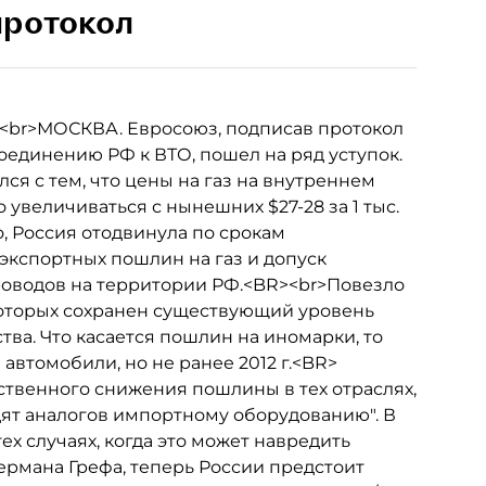
протокол
<br>МОСКВА. Евросоюз, подписав протокол
оединению РФ к ВТО, пошел на ряд уступок.
ся с тем, что цены на газ на внутреннем
 увеличиваться с нынешних $27-28 за 1 тыс.
ого, Россия отодвинула по срокам
экспортных пошлин на газ и допуск
роводов на территории РФ.<BR><br>Повезло
которых сохранен существующий уровень
тва. Что касается пошлин на иномарки, то
втомобили, но не ранее 2012 г.<BR>
ственного снижения пошлины в тех отраслях,
ят аналогов импортному оборудованию". В
ех случаях, когда это может навредить
ермана Грефа, теперь России предстоит