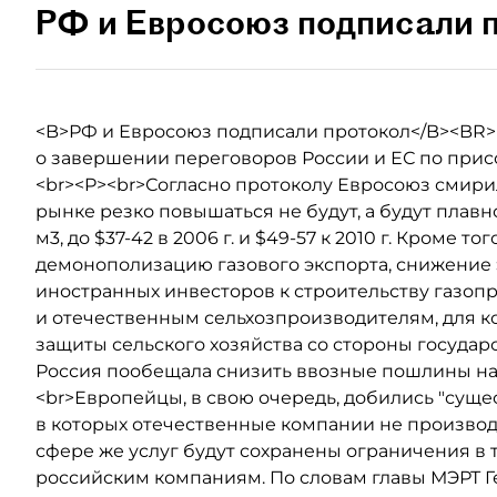
РФ и Евросоюз подписали 
<B>РФ и Евросоюз подписали протокол</B><BR>
о завершении переговоров России и ЕС по прис
<br><P><br>Согласно протоколу Евросоюз смирил
рынке резко повышаться не будут, а будут плавно
м3, до $37-42 в 2006 г. и $49-57 к 2010 г. Кроме т
демонополизацию газового экспорта, снижение 
иностранных инвесторов к строительству газоп
и отечественным сельхозпроизводителям, для 
защиты сельского хозяйства со стороны государс
Россия пообещала снизить ввозные пошлины на а
<br>Европейцы, в свою очередь, добились "суще
в которых отечественные компании не производ
сфере же услуг будут сохранены ограничения в т
российским компаниям. По словам главы МЭРТ Г