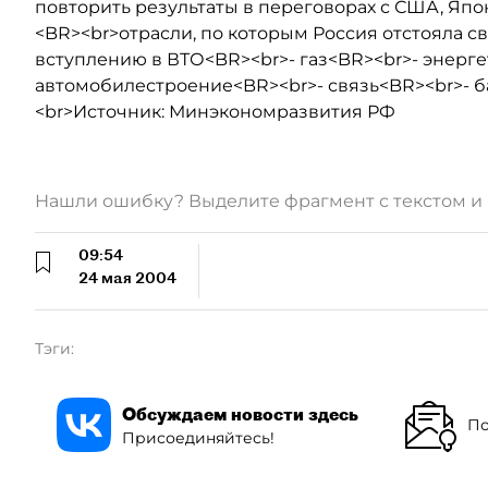
повторить результаты в переговорах с США, Япо
<BR><br>отрасли, по которым Россия отстояла св
вступлению в ВТО<BR><br>- газ<BR><br>- энерге
автомобилестроение<BR><br>- связь<BR><br>- 
<br>Источник: Минэкономразвития РФ
Нашли ошибку? Выделите фрагмент с текстом 
09:54
24 мая 2004
Тэги:
Обсуждаем новости здесь
По
Присоединяйтесь!