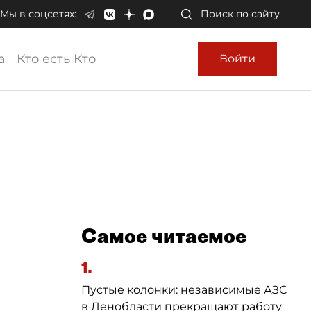
Мы в соцсетях:
Поиск по сайту
а
Кто есть Кто
Войти
Самое читаемое
1.
Пустые колонки: независимые АЗС
в Ленобласти прекращают работу