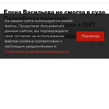
Елена Васильева не смогла в суде
Петербурга оспорить
На нашем сайте используются cookie-
уменьшение своей доли в ПНТ
файлы. Продолжая пользоваться
данным сайтом, вы подтверждаете
Автор фото:
Ваганов Антон / "ДП"
Понятно
свое согласие на использование
файлов cookie в соответствии с
07 августа 2026
16:05
867
настоящим уведомлением и
Политикой о конфиденциальности.
Читайте нас в мессенджере Max
Дмитрий Маракулин
Все материалы автора
Совладелица АО "Петербургский нефтяной
терминал" (ПНТ) Елена Васильева проиграла
спор о регистрации ФНС увеличения уставного
капитала компании.