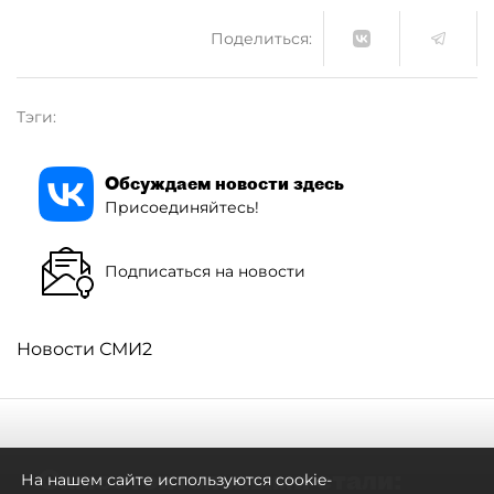
Поделиться:
Тэги:
Обсуждаем новости здесь
Присоединяйтесь!
Подписаться на новости
Новости СМИ2
Самостоятельными стали:
На нашем сайте используются cookie-