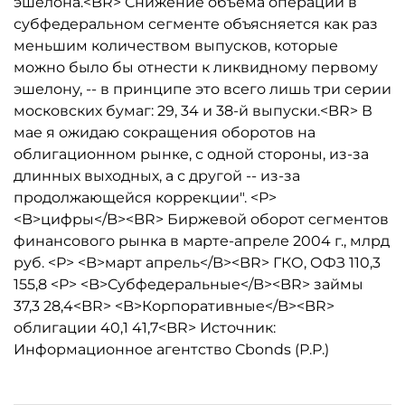
эшелона.<BR> Снижение объема операций в
субфедеральном сегменте объясняется как раз
меньшим количеством выпусков, которые
можно было бы отнести к ликвидному первому
эшелону, -- в принципе это всего лишь три серии
московских бумаг: 29, 34 и 38-й выпуски.<BR> В
мае я ожидаю сокращения оборотов на
облигационном рынке, с одной стороны, из-за
длинных выходных, а с другой -- из-за
продолжающейся коррекции". <P>
<B>цифры</B><BR> Биржевой оборот сегментов
финансового рынка в марте-апреле 2004 г., млрд
руб. <P> <B>март апрель</B><BR> ГКО, ОФЗ 110,3
155,8 <P> <B>Субфедеральные</B><BR> займы
37,3 28,4<BR> <B>Корпоративные</B><BR>
облигации 40,1 41,7<BR> Источник:
Информационное агентство Cbonds (Р.Р.)