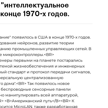
 "интеллектуальное
конце 1970-х годов.
ние" появилось в США в конце 1970-х годов.
едования нейронов, развитие теории
зданию промышленных управляющих сетей. В
ые микроконтроллеры.<BR>
неры первыми на планете постарались
стемой жизнеобеспечения и инженерных
й стандарт и протокол передачи сигналов,
иверсальную централизованную
о дома".<BR> Так появилось новое
: беспроводные сенсорные панели
но манипулировать всей аппаратурой,
BR> <B>Американский путь</B><BR> К
сится MicroLAN, также разработанная