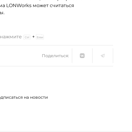
ма LONWorks может считаться
ы.
и нажмите
+
Поделиться:
дписаться на новости