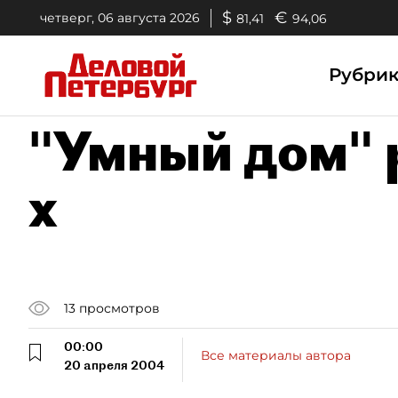
$
€
четверг, 06 августа 2026
81,41
94,06
Рубри
"Умный дом" 
х
13
просмотров
00:00
Все материалы автора
20 апреля 2004