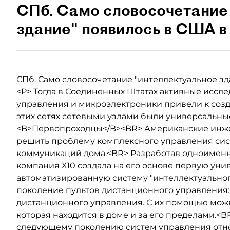
СПб. Само словосочетание
здание" появилось в США в 
СПб. Само словосочетание "интеллектуальное зда
<P> Тогда в Соединенных Штатах активные иссл
управления и микроэлектроники привели к со
этих сетях сетевыми узлами были универсальн
<B>Первопроходцы</B><BR> Американские инже
решить проблему комплексного управления си
коммуникаций дома.<BR> Разработав одноименны
компания Х10 создала на его основе первую ун
автоматизированную систему "интеллектуальног
поколение пультов дистанционного управления
дистанционного управления. С их помощью мож
которая находится в доме и за его пределами.<
следующему поколению систем управления отно