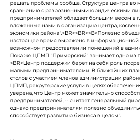
решать проблемы сообща. Структура центра во
сравнению с разрозненными юридическими ли
предпринимателей обладает большим весом в гла
вложенные нами в организацию центра, косвенн
экономики района".<BR><BR><B>Полезно объед
настоящее время выражено в информационной п
возможном предоставлении помещений в админ
Пока же ЦПМП "Приморский" занимает одно из п
<BR>Центр поддержки берет на себя роль поср
малыми предпринимателями. В ближайших плана
столов с участием членов администрации район
ЦПМП, рекрутерские услуги в целях обеспечени
уверена, что Центр может значительно способ
предпринимателей, -- считает генеральный дирек
однако предпринимателям полезно объединиться.
способствует развитию бизнеса в целом".