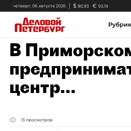
$
€
четверг, 06 августа 2026
80,93
93,19
Рубри
В Приморско
предпринимат
центр...
13
просмотров