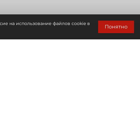
сие на использование файлов cookie в
Понятно
Автор фото:
Мартьян Фролов / "ДП"