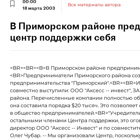
00:00
Все материалы автора
18 марта 2003
В Приморском районе пред
центр поддержки себя
<BR><BR><B>В Приморском районе предпринима
<BR>Предприниматели Приморского района соз
предпринимательства "Приморский".<BR><BR>И
совместно выступили: ООО "Аксесс -- инвест", З
района. Перечисленные компании полностью об
она составила порядка $20 тысяч. Это позволяе
в общество предпринимателей.<BR>"Учредител
остальными членами Центра поддержки, это огов
директор ООО "Аксесс -- Инвест" и по совмест
Олег Чубар. -- Мы организовали Центр, поскольк