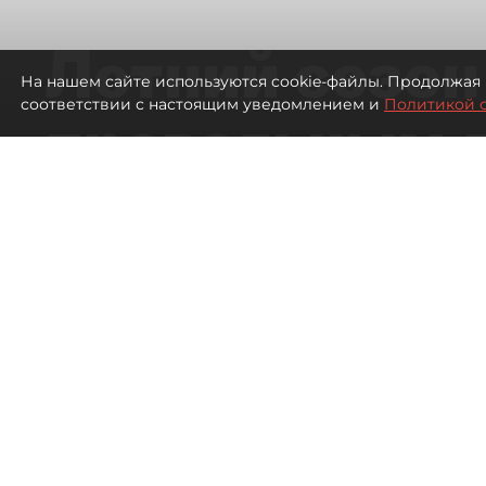
Летний сезон
На нашем сайте используются cookie-файлы. Продолжая 
соответствии с настоящим уведомлением и
Политикой 
провальным 
ресторанов в
Петербурга
1128
просмотров
00:00
Дарья Дмитриева
06 августа 2026
Все материалы автора