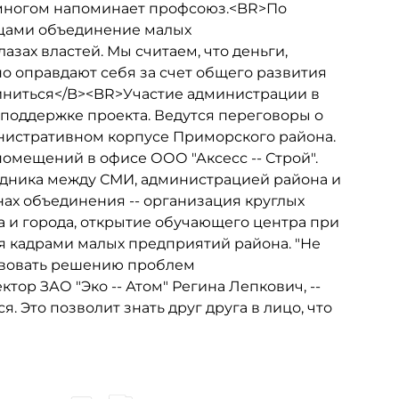
 многом напоминает профсоюз.<BR>По
цами объединение малых
зах властей. Мы считаем, что деньги,
о оправдают себя за счет общего развития
иниться</B><BR>Участие администрации в
оддержке проекта. Ведутся переговоры о
истративном корпусе Приморского района.
омещений в офисе ООО "Аксесс -- Строй".
едника между СМИ, администрацией района и
х объединения -- организация круглых
а и города, открытие обучающего центра при
я кадрами малых предприятий района. "Не
ствовать решению проблем
тор ЗАО "Эко -- Атом" Регина Лепкович, --
 Это позволит знать друг друга в лицо, что