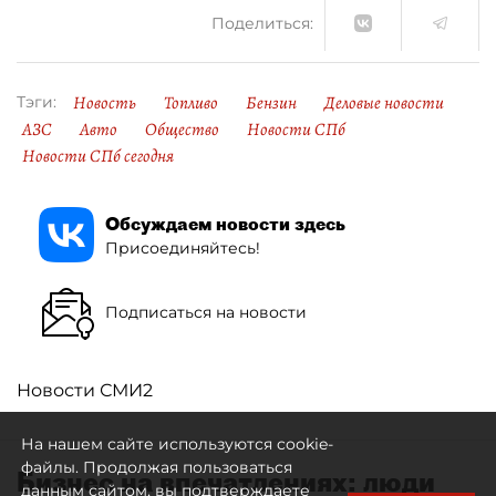
Поделиться:
Новость
Топливо
Бензин
Деловые новости
Тэги:
АЗС
Авто
Общество
Новости СПб
Новости СПб сегодня
Обсуждаем новости здесь
Присоединяйтесь!
Подписаться на новости
Новости СМИ2
На нашем сайте используются cookie-
файлы. Продолжая пользоваться
Бизнес на впечатлениях: люди
данным сайтом, вы подтверждаете