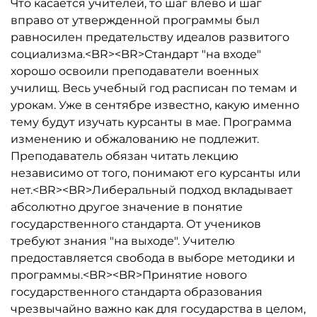
Что касается учителей, то шаг влево и шаг
вправо от утвержденной программы был
равносилен предательству идеалов развитого
социализма.<BR><BR>Стандарт "на входе"
хорошо освоили преподаватели военных
училищ. Весь учебный год расписан по темам и
урокам. Уже в сентябре известно, какую именно
тему будут изучать курсанты в мае. Программа
изменению и обжалованию не подлежит.
Преподаватель обязан читать лекцию
независимо от того, понимают его курсанты или
нет.<BR><BR>Либеральный подход вкладывает
абсолютно другое значение в понятие
государственного стандарта. От учеников
требуют знания "на выходе". Учителю
предоставляется свобода в выборе методики и
программы.<BR><BR>Принятие нового
государственного стандарта образования
чрезвычайно важно как для государства в целом,