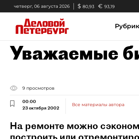
$
€
четверг, 06 августа 2026
80,93
93,19
Рубри
Уважаемые б
9
просмотров
00:00
Все материалы автора
23 октября 2002
На ремонте можно сэконом
построить или отремонтиро