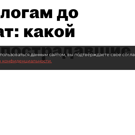
алогам до
т: какой
 пострадавшие
пользоваться данным сайтом, вы подтверждаете свое согла
о конфиденциальности.
 млрд рублей для селлеров WB
Автор фото:
ТАСС
Читайте нас в мессенджере Max