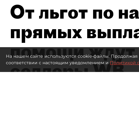
От льгот по н
прямых выпла
помощи ждут
На нашем сайте используются cookie-файлы. Продолжая 
селлеры WB
соответствии с настоящим уведомлением и
Политикой 
Эксперты заявили об ущербе на 300
Склад Wildberries
689
просмотров