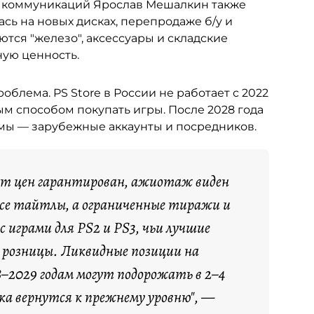
х коммуникаций Ярослав Мешалкин также
сь на новых дисках, перепродаже б/у и
аются "железо", аксессуары и складские
ную ценность.
облема. PS Store в России не работает с 2022
ым способом покупать игры. После 2028 года
емы — зарубежные аккаунты и посредников.
ст цен гарантирован, ажиотаж виден
все тайтлы, а ограниченные тиражи и
 играми для PS2 и PS3, чьи лучшие
е розницы. Ликвидные позиции на
–2029 годам могут подорожать в 2–4
ска вернутся к прежнему уровню", —