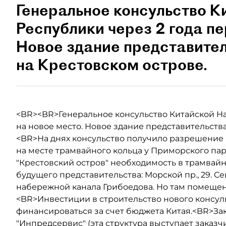
Генеральное консульство 
Республики через 2 года пе
Новое здание представител
на Крестовском острове.
<BR><BR>Генеральное консульство Китайской На
на новое место. Новое здание представительств
<BR>На днях консульство получило разрешение 
на месте трамвайного кольца у Приморского па
"Крестовский остров" необходимость в трамвайн
будущего представительства: Морской пр., 29. С
набережной канала Грибоедова. Но там помещени
<BR>Инвестиции в строительство нового консуль
финансироваться за счет бюджета Китая.<BR>За
"Инпредсервис" (эта структура выступает заказ