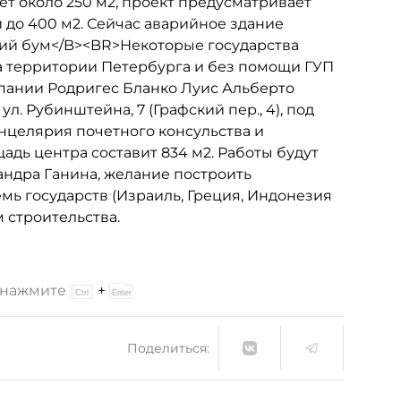
ет около 250 м2, проект предусматривает
 до 400 м2. Сейчас аварийное здание
кий бум</B><BR>Некоторые государства
а территории Петербурга и без помощи ГУП
пании Родригес Бланко Луис Альберто
л. Рубинштейна, 7 (Графский пер., 4), под
нцелярия почетного консульства и
дь центра составит 834 м2. Работы будут
ндра Ганина, желание построить
мь государств (Израиль, Греция, Индонезия
м строительства.
и нажмите
+
Поделиться: