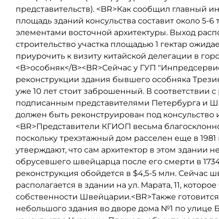
представительств). <BR>Как сообщил главный и
площадь зданий консульства составит около 5-6 
элементами восточной архитектуры. Выход рас
строительство участка площадью 1 гектар ожидае
приурочить к визиту китайской делегации в го
<B>особняк</B><BR>Сейчас у ГУП "Инпредсервис
реконструкции здания бывшего особняка Трезин
уже 10 лет стоит заброшенный. В соответствии
подписанным представителями Петербурга и Шв
должен быть реконструирован под консульство и
<BR>Представители КГИОП весьма благосклонно 
поскольку трехэтажный дом расселен еще в 1981
утверждают, что сам архитектор в этом здании 
обрусевшего швейцарца после его смерти в 173
реконструкция обойдется в $4,5-5 млн. Сейчас 
располагается в здании на ул. Марата, 11, которо
собственности Швейцарии.<BR>Также готовится 
небольшого здания во дворе дома №1 по улице Б