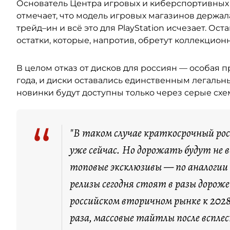
Основатель Центра игровых и киберспортивны
отмечает, что модель игровых магазинов держала
трейд–ин и всё это для PlayStation исчезает. Ост
остатки, которые, напротив, обретут коллекцион
В целом отказ от дисков для россиян — особая пр
года, и диски оставались единственным легальн
новинки будут доступны только через серые сх
“
"В таком случае краткосрочный ро
уже сейчас. Но дорожать будут не 
топовые эксклюзивы — по аналогии с
релизы сегодня стоят в разы дорож
российском вторичном рынке к 2028
раза, массовые тайтлы после вспле