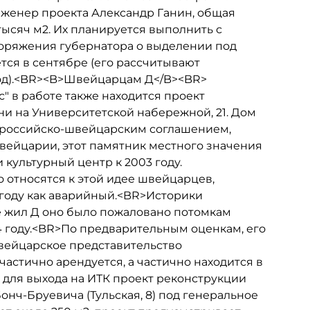
нженер проекта Александр Ганин, общая
тысяч м2. Их планируется выполнить с
поряжения губернатора о выделении под
тся в сентябре (его рассчитывают
род).<BR><B>Швейцарцам Д</B><BR>
" в работе также находится проект
и на Университетской набережной, 21. Дом
 с российско-швейцарским соглашением,
ейцарии, этот памятник местного значения
 культурный центр к 2003 году.
относятся к этой идее швейцарцев,
 году как аварийный.<BR>Историки
не жил Д оно было пожаловано потомкам
4 году.<BR>По предварительным оценкам, его
швейцарское представительство
е частично арендуется, а частично находится в
для выхода на ИТК проект реконструкции
онч-Бруевича (Тульская, 8) под генеральное