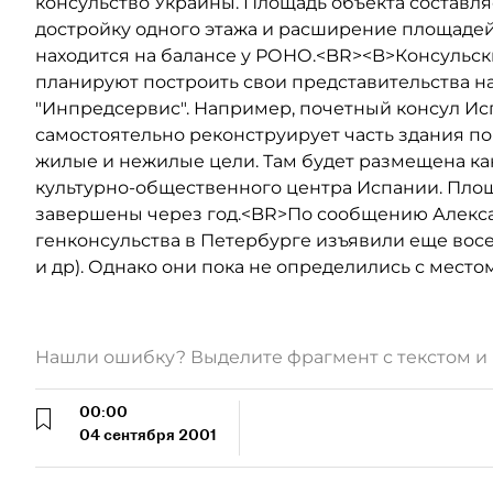
консульство Украины. Площадь объекта составля
достройку одного этажа и расширение площадей
находится на балансе у РОНО.<BR><B>Консульс
планируют построить свои представительства н
"Инпредсервис". Например, почетный консул Ис
самостоятельно реконструирует часть здания по у
жилые и нежилые цели. Там будет размещена ка
культурно-общественного центра Испании. Площа
завершены через год.<BR>По сообщению Алекса
генконсульства в Петербурге изъявили еще восе
и др). Однако они пока не определились с место
Нашли ошибку? Выделите фрагмент с текстом 
00:00
04 сентября 2001