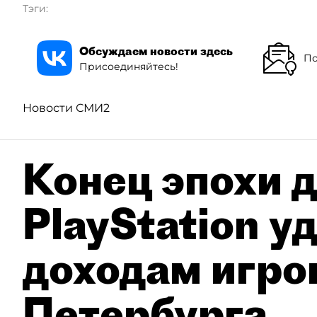
Тэги:
Обсуждаем новости здесь
По
Присоединяйтесь!
Новости СМИ2
Конец эпохи д
PlayStation у
доходам игро
Петербурга