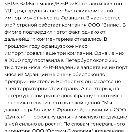
<BR><B>Мяса мало</B><BR>Как стало известно
"ДП", ряд крупных петербургских компаний
импортируют мясо из Франции. В частности, с
этой страной работает компания ООО "Вилис". В
фирме подтвердили этот факт, однако от
дальнейших комментариев отказались. В
прошлом году французское мясо
импортировали еще три компании. Одна из них
в 2000 году поставила в Петербург около 280
тыс. тонн мяса. <BR>Введение запрета на импорт
мяса из Франции не очень обеспокоило
предпринимателей. Во-первых, он касается не
всей территории этой страны. А во-вторых, на
петербургском рынке доля французского мяса
невелика в связи с его высокой ценой. "Мы
давно не работаем с Францией, - заявили в ООО
"Дункан", - поскольку цены на мясную продукцию
в ней сильно выросли". По словам генерального
директора ООО "Оргхим-Экология" Александра