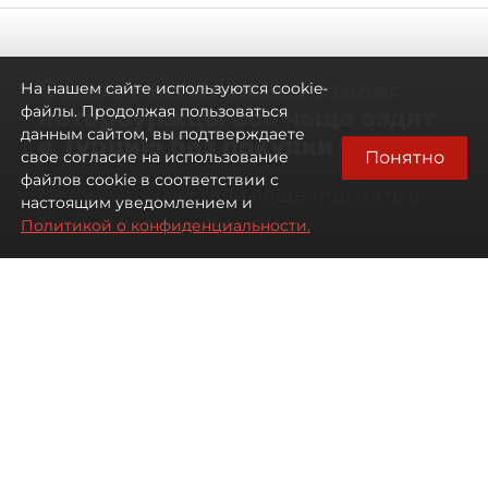
Самостоятельными стали:
На нашем сайте используются cookie-
петербуржцы всё чаще ездят
файлы. Продолжая пользоваться
данным сайтом, вы подтверждаете
в Турцию без покупки туров
Понятно
свое согласие на использование
файлов cookie в соответствии с
Петербуржцы стали чаще отдыхать в
настоящим уведомлением и
Турции без покупки туров
Политикой о конфиденциальности.
08 августа 2026
00:05
1608
Читайте нас в мессенджере Max
Дарья Дмитриева
Все материалы автора
Автор фото:
Михаил Тихонов / "ДП"