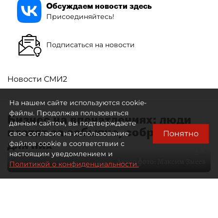
Обсуждаем новости здесь
Присоединяйтесь!
Подписаться на новости
Новости СМИ2
На нашем сайте используются cookie-
файлы. Продолжая пользоваться
Бизнес на впечатлениях: люди
данным сайтом, вы подтверждаете
платят за событие, собранное
Понятно
свое согласие на использование
для них
файлов cookie в соответствии с
настоящим уведомлением и
Автор фото:
Максим Змеев
Политикой о конфиденциальности.
04 августа 2026
15:51
3065
Читайте нас в мессенджере Max