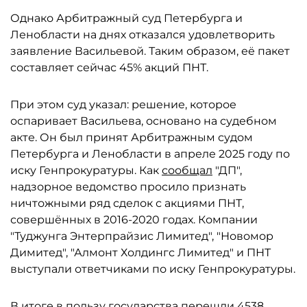
Однако Арбитражный суд Петербурга и
Ленобласти на днях отказался удовлетворить
заявление Васильевой. Таким образом, её пакет
составляет сейчас 45% акций ПНТ.
При этом суд указал: решение, которое
оспаривает Васильева, основано на судебном
акте. Он был принят Арбитражным судом
Петербурга и Ленобласти в апреле 2025 году по
иску Генпрокуратуры. Как
сообщал
"ДП",
надзорное ведомство просило признать
ничтожными ряд сделок с акциями ПНТ,
совершённых в 2016-2020 годах. Компании
"Туджунга Энтерпрайзис Лимитед", "Новомор
Димитед", "Алмонт Холдингс Лимитед" и ПНТ
выступали ответчиками по иску Генпрокуратуры.
В итоге в пользу государства
перешли
4538