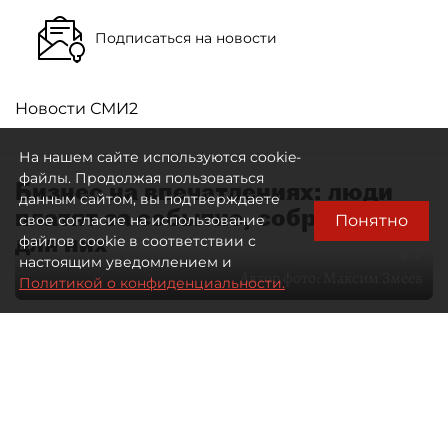
Подписаться на новости
Новости СМИ2
На нашем сайте используются cookie-
файлы. Продолжая пользоваться
Бизнес на впечатлениях: люди
данным сайтом, вы подтверждаете
платят за событие, собранное
Понятно
свое согласие на использование
для них
файлов cookie в соответствии с
настоящим уведомлением и
Автор фото:
Максим Змеев
Политикой о конфиденциальности.
04 августа 2026
15:51
2936
Читайте нас в мессенджере Max
dp.ru
Все материалы автора