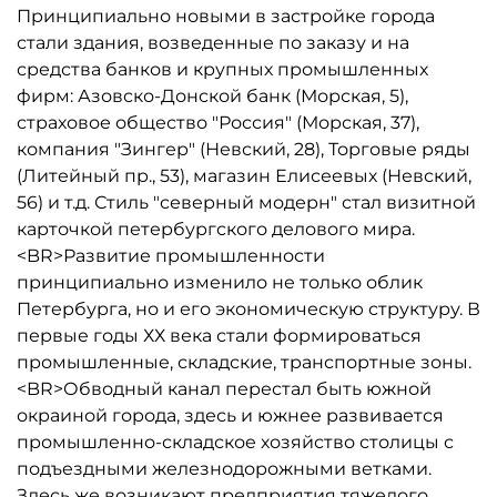
Принципиально новыми в застройке города
стали здания, возведенные по заказу и на
средства банков и крупных промышленных
фирм: Азовско-Донской банк (Морская, 5),
страховое общество "Россия" (Морская, 37),
компания "Зингер" (Невский, 28), Торговые ряды
(Литейный пр., 53), магазин Елисеевых (Невский,
56) и т.д. Стиль "северный модерн" стал визитной
карточкой петербургского делового мира.
<BR>Развитие промышленности
принципиально изменило не только облик
Петербурга, но и его экономическую структуру. В
первые годы ХХ века стали формироваться
промышленные, складские, транспортные зоны.
<BR>Обводный канал перестал быть южной
окраиной города, здесь и южнее развивается
промышленно-складское хозяйство столицы с
подъездными железнодорожными ветками.
Здесь же возникают предприятия тяжелого