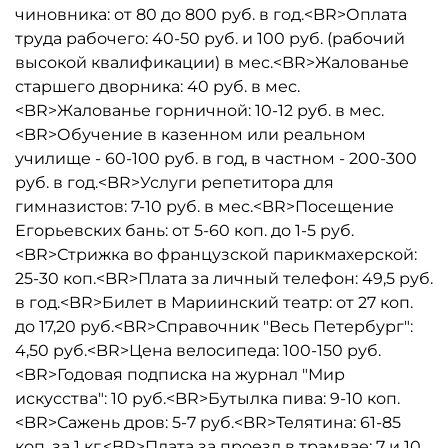
чиновника: от 80 до 800 руб. в год.<BR>Оплата
труда рабочего: 40-50 руб. и 100 руб. (рабочий
высокой квалификации) в мес.<BR>Жалованье
старшего дворника: 40 руб. в мес.
<BR>Жалованье горничной: 10-12 руб. в мес.
<BR>Обучение в казенном или реальном
училище - 60-100 руб. в год, в частном - 200-300
руб. в год.<BR>Услуги репетитора для
гимназистов: 7-10 руб. в мес.<BR>Посещение
Егорьевских бань: от 5-60 коп. до 1-5 руб.
<BR>Стрижка во французской парикмахерской:
25-30 коп.<BR>Плата за личный телефон: 49,5 руб.
в год.<BR>Билет в Мариинский театр: от 27 коп.
до 17,20 руб.<BR>Справочник "Весь Петербург":
4,50 руб.<BR>Цена велосипеда: 100-150 руб.
<BR>Годовая подписка на журнал "Мир
искусства": 10 руб.<BR>Бутылка пива: 9-10 коп.
<BR>Сажень дров: 5-7 руб.<BR>Телятина: 61-85
коп. за 1 кг.<BR>Плата за проезд в трамвае: 7 и 10