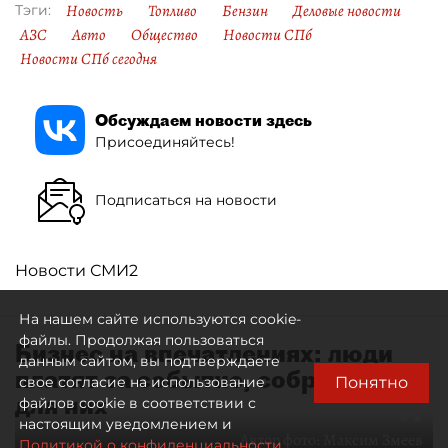
Новость
Топливо
Бензин
Деловые новости
Тэги:
АЗС
Авто
Общество
Новости СПб
Новости СПб сегодня
Обсуждаем новости здесь
Присоединяйтесь!
Подписаться на новости
Новости СМИ2
На нашем сайте используются cookie-
файлы. Продолжая пользоваться
Бизнес на впечатлениях: люди
данным сайтом, вы подтверждаете
платят за событие, собранное
Понятно
свое согласие на использование
для них
файлов cookie в соответствии с
настоящим уведомлением и
Автор фото:
Максим Змеев
Политикой о конфиденциальности.