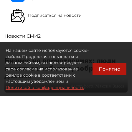
Подписаться на новости
Новости СМИ2
На нашем сайте используются cookie-
файлы. Продолжая пользоваться
Бизнес на впечатлениях: люди
данным сайтом, вы подтверждаете
платят за событие, собранное
Понятно
свое согласие на использование
для них
файлов cookie в соответствии с
настоящим уведомлением и
Автор фото:
Максим Змеев
Политикой о конфиденциальности.
04 августа 2026
15:51
1028
Читайте нас в мессенджере Max
dp.ru
Все материалы автора