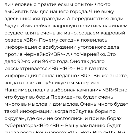
ли человек с практическим опытом что-то
выбивать там для нашего города. Я не вижу
здесь никакой трагедии. А передвигаться люди
будут. И мы сейчас кадровую политику начинаем
осуществлять очень активно, создаем кадровый
резерв.<BR>- Почему сегодня появилась
информация о возбуждении уголовного дела
против Чернейко?<BR>- А что Чернейко. Это
дело 92-го или 94-го года. Оно так долго
рассматривается.<BR><BR>- Но в газетах
информация пошла недавно.<BR>- Вы же знаете,
когда в газетах публикуется материал.
Например, пошла выборная кампания.<BR>Ясно,
что будут выборы Президента, будет очень
много вымыслов и домыслов. Очень много будет
такой информации, когда пойдут выборы по
округам, где они не состоялись, и при выборах
губернатора.<BR><BR>- Вашу кампанию будет
снова вести Кошмаров?<BR>- Нет.<BR><BR>- Вы