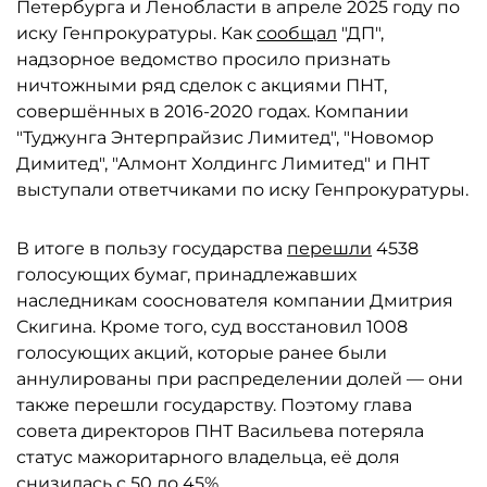
Петербурга и Ленобласти в апреле 2025 году по
иску Генпрокуратуры. Как
сообщал
"ДП",
надзорное ведомство просило признать
ничтожными ряд сделок с акциями ПНТ,
совершённых в 2016-2020 годах. Компании
"Туджунга Энтерпрайзис Лимитед", "Новомор
Димитед", "Алмонт Холдингс Лимитед" и ПНТ
выступали ответчиками по иску Генпрокуратуры.
В итоге в пользу государства
перешли
4538
голосующих бумаг, принадлежавших
наследникам сооснователя компании Дмитрия
Скигина. Кроме того, суд восстановил 1008
голосующих акций, которые ранее были
аннулированы при распределении долей — они
также перешли государству. Поэтому глава
совета директоров ПНТ Васильева потеряла
статус мажоритарного владельца, её доля
снизилась с 50 до 45%.