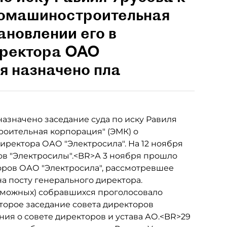
гомашиностроительная
ановлении его в
иректора ОАО
я назначено пла
назначено заседание суда по иску Равиля
оительная корпорация" (ЭМК) о
иректора ОАО "Электросила". На 12 ноября
ов "Электросилы".<BR>А 3 ноября прошло
оров ОАО "Электросила", рассмотревшее
а посту генерального директора.
зможных) собравшихся проголосовало
торое заседание совета директоров
ия о совете директоров и устава АО.<BR>29