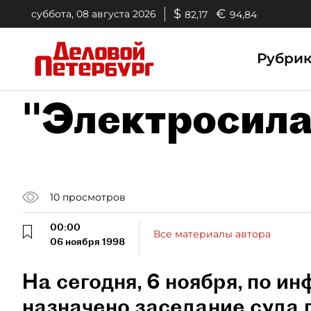
$
€
суббота, 08 августа 2026
82,17
94,84
Рубри
"Электросила
10
просмотров
00:00
Все материалы автора
06 ноября 1998
На сегодня, 6 ноября, по и
назначено заседание суда п