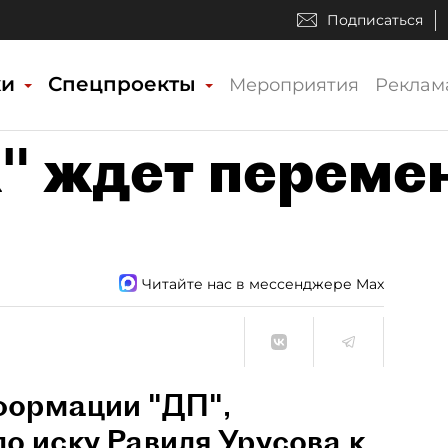
Подписаться
ки
Спецпроекты
Мероприятия
Реклам
" ждет переме
Читайте нас в мессенджере Max
нформации "ДП",
о иску Равиля Урусова к