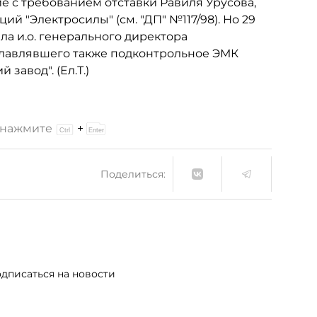
 с требованием отставки Равиля Урусова,
й "Электросилы" (см. "ДП" №117/98). Но 29
а и.о. генерального директора
главлявшего также подконтрольное ЭМК
завод". (Ел.Т.)
и нажмите
+
Поделиться:
дписаться на новости