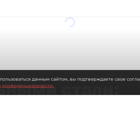
Загрузка....
пользоваться данным сайтом, вы подтверждаете свое согла
ьными стали:
о конфиденциальности.
 всё чаще
ию без