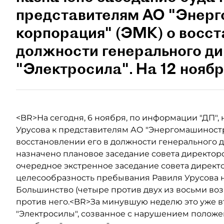
представителям АО "Энер
корпорация" (ЭМК) о восст
должности генерального д
"Электросила". На 12 ноябр
<BR>На сегодня, 6 ноября, по информации "ДП", 
Урусова к представителям АО "Энергомашиностр
восстановлении его в должности генерального д
назначено плановое заседание совета директор
очередное экстренное заседание совета директ
целесообразность пребывания Равиля Урусова н
Большинство (четыре против двух из восьми во
против него.<BR>За минувшую неделю это уже в
"Электросилы", созванное с нарушением положен