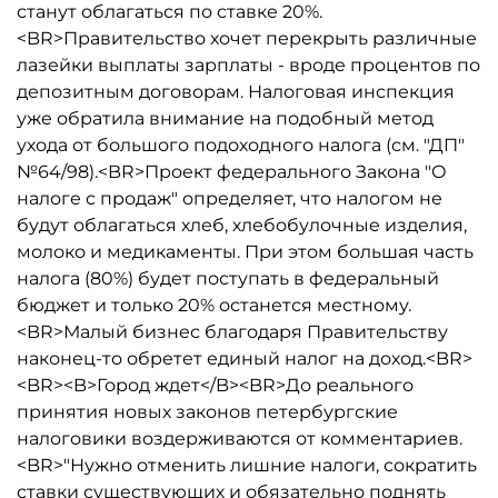
станут облагаться по ставке 20%.
<BR>Правительство хочет перекрыть различные
лазейки выплаты зарплаты - вроде процентов по
депозитным договорам. Налоговая инспекция
уже обратила внимание на подобный метод
ухода от большого подоходного налога (см. "ДП"
№64/98).<BR>Проект федерального Закона "О
налоге с продаж" определяет, что налогом не
будут облагаться хлеб, хлебобулочные изделия,
молоко и медикаменты. При этом большая часть
налога (80%) будет поступать в федеральный
бюджет и только 20% останется местному.
<BR>Малый бизнес благодаря Правительству
наконец-то обретет единый налог на доход.<BR>
<BR><B>Город ждет</B><BR>До реального
принятия новых законов петербургские
налоговики воздерживаются от комментариев.
<BR>"Нужно отменить лишние налоги, сократить
ставки существующих и обязательно поднять