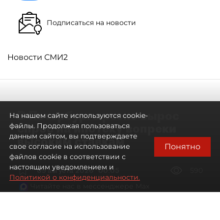
Подписаться на новости
Новости СМИ2
В Петербурге резко вырос
На нашем сайте используются cookie-
спрос на ипотеку вопреки
файлы. Продолжая пользоваться
данным сайтом, вы подтверждаете
высоким ставкам
Понятно
свое согласие на использование
файлов cookie в соответствии с
настоящим уведомлением и
09 августа 2026
00:05
590
Политикой о конфиденциальности.
Читайте нас в мессенджере Max
Евгений Петров
Все материалы автора