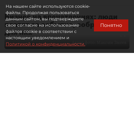
На нашем сайте используются cookie-
файлы. Продолжая пользоваться
Бизнес на впечатлениях: люди
данным сайтом, вы подтверждаете
платят за событие, собранное
Понятно
свое согласие на использование
для них
файлов cookie в соответствии с
настоящим уведомлением и
Автор фото:
Максим Змеев
Политикой о конфиденциальности.
04 августа 2026
15:51
3752
Читайте нас в мессенджере Max
dp.ru
Все материалы автора
Летний календарь событий
обогатился во многих регионах.
Сегмент сегодня привлекателен как
для культурных институтов, так и для
бизнеса из "непрофильных" сфер.