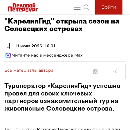
Войти
"КарелияГид" открыла сезон на
Соловецких островах
11 июня 2026
16:01
Читайте нас в мессенджере Max
Все материалы автора
Туроператор «КарелияГид» успешно
провел для своих ключевых
партнеров ознакомительный тур на
живописные Соловецкие острова.
Туроператор
КарелияГид»
успешно провел для